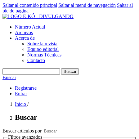
Saltar al contenido principal
Saltar al menú de navegación
Saltar al
pie de página
Número Actual
Archivos
Acerca de
Sobre la revista
Equipo editorial
Normas Técnicas
Contacto
Buscar
Buscar
Registrarse
Entrar
Inicio
/
Buscar
Buscar artículos por
Filtros avanzados