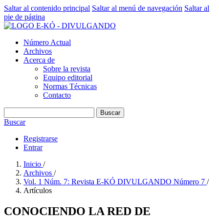
Saltar al contenido principal
Saltar al menú de navegación
Saltar al
pie de página
Número Actual
Archivos
Acerca de
Sobre la revista
Equipo editorial
Normas Técnicas
Contacto
Buscar
Buscar
Registrarse
Entrar
Inicio
/
Archivos
/
Vol. 1 Núm. 7: Revista E-KÓ DIVULGANDO Número 7
/
Artículos
CONOCIENDO LA RED DE